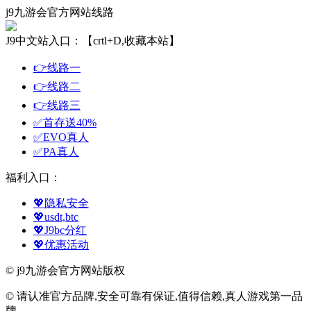
j9九游会官方网站线路
J9中文站入口：【crtl+D,收藏本站】
👉线路一
👉线路二
👉线路三
✅首存送40%
✅EVO真人
✅PA真人
福利入口：
💖隐私安全
💖usdt,btc
💖J9bc分红
💖优惠活动
© j9九游会官方网站版权
© 请认准官方品牌,安全可靠有保证,值得信赖,真人游戏第一品
牌